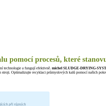
alu pomocí procesů, které stanov
ní technologie a fungují efektivně.
michel SLUDGE-DRYING-SY
m stroji. Optimalizujte recyklaci průmyslových kalů pomocí našich pokro
jících při různých