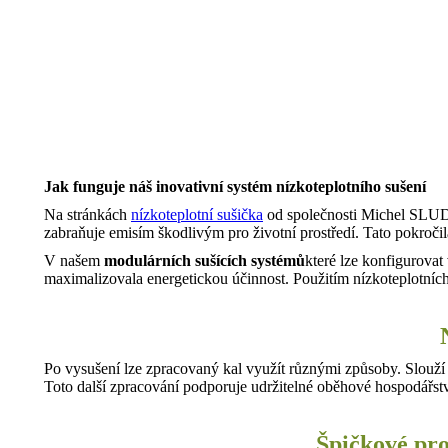
Jak funguje náš inovativní systém nízkoteplotního sušení
Na stránkách
nízkoteplotní sušička
od společnosti Michel SLUD
zabraňuje emisím škodlivým pro životní prostředí. Tato pokročil
V našem
modulárních sušících systémů
které lze konfigurovat
maximalizovala energetickou účinnost. Použitím nízkoteplotních
Po vysušení lze zpracovaný kal využít různými způsoby. Slouží
Toto další zpracování podporuje udržitelné oběhové hospodářství
Špičkové p