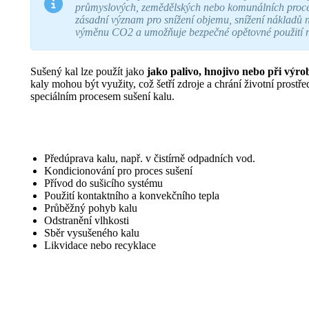
průmyslových, zemědělských nebo komunálních proce
zásadní význam pro snížení objemu, snížení nákladů n
výměnu CO2 a umožňuje bezpečné opětovné použití ne
Sušený kal lze použít jako
jako palivo, hnojivo nebo při výro
kaly mohou být využity, což šetří zdroje a chrání životní prostře
speciálním procesem sušení kalu.
Předúprava kalu, např. v čistírně odpadních vod.
Kondicionování pro proces sušení
Přívod do sušicího systému
Použití kontaktního a konvekčního tepla
Průběžný pohyb kalu
Odstranění vlhkosti
Sběr vysušeného kalu
Likvidace nebo recyklace