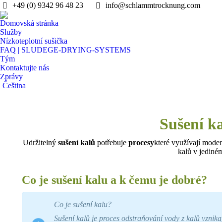
+49 (0) 9342 96 48 23
info@schlammtrocknung.com
Domovská stránka
Služby
Nízkoteplotní sušička
FAQ | SLUDEGE-DRYING-SYSTEMS
Tým
Kontaktujte nás
Zprávy
Čeština
Sušení k
Udržitelný
sušení kalů
potřebuje
procesy
které využívají moder
kalů v jediné
Co je sušení kalu a k čemu je dobré?
Co je sušení kalu?
Sušení kalů je proces odstraňování vody z kalů vznika