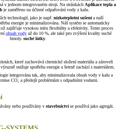
há v jednom integrovaném stroji. Na stránkách
Aplikace tepla a
yb
je zaměřeno na účinné odpařování vody z kalu.
ích technologií, jako je např.
nízkoteplotní sušení
a naší
třeba energie je minimalizována. Náš systém se automaticky
ož zajišťuje vysokou míru flexibility a efektivity. Tento proces
žení
obsah vody
až do 10 %, ale také pro zvýšení kvality suché
hmoty.
suché látky
.
ách, které zachovává chemické složení materiálu a zároveň
výrazně snižuje spotřebu energie a šetrně zachází s materiálem.
ologie integrována tak, aby minimalizovala obsah vody v kalu a
it emise CO₂ a předejít problémům s odpadními vodami.
í
ávány nebo používány v
stavebnictví
se používá jako agregát.
ING-SYSTEMS