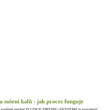
 sušení kalů - jak proces funguje
ch systémů michel SLUDGE-DRYING-SYSTEMS je inovativní