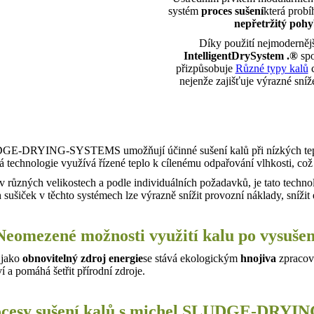
systém
proces sušení
která probí
nepřetržitý poh
Díky použití nejmodernějš
IntelligentDrySystem .
®
spo
přizpůsobuje
Různé typy kalů
c
nejenže zajišťuje výrazné sní
GE-DRYING-SYSTEMS umožňují účinné sušení kalů při nízkých teplot
á technologie využívá řízené teplo k cílenému odpařování vlhkosti, což 
 v různých velikostech a podle individuálních požadavků, je tato techn
 sušiček v těchto systémech lze výrazně snížit provozní náklady, sníž
Neomezené možnosti využití kalu po vysušen
 jako
obnovitelný zdroj energie
se stává ekologickým
hnojiva
zpracov
 a pomáhá šetřit přírodní zdroje.
rocesy sušení kalů s michel SLUDGE-DRY