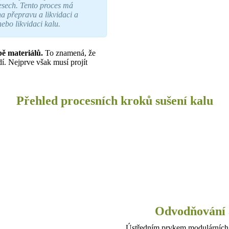
sech. Tento proces má
a přepravu a likvidaci a
bo likvidaci kalu.
bě materiálů.
To znamená, že
dí. Nejprve však musí projít
Přehled procesních kroků sušení kalu
Odvodňování a
Ústředním prvkem modulární