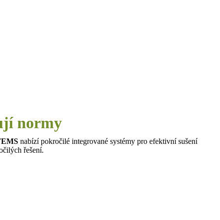
ují normy
STEMS
nabízí pokročilé integrované systémy pro efektivní sušení
čilých řešení.