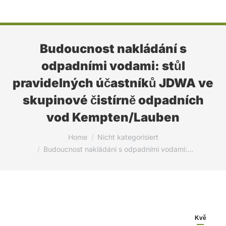
Budoucnost nakládání s
odpadními vodami: stůl
pravidelných účastníků JDWA ve
skupinové čistírně odpadních
vod Kempten/Lauben
You are here:
Home
Nicht kategorisiert
Budoucnost nakládání s odpadními vodami:…
Kvě