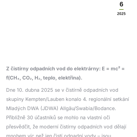
6
2025
Z čistírny odpadních vod do elektrárny: E = mc² =
f(CH₄, CO₂, H₂, teplo, elektřina).
Dne 10. dubna 2025 se v čistírně odpadních vod
skupiny Kempten/Lauben konalo 4. regionální setkání
Mladých DWA (JDWA) Allgäu/Swabia/Bodance.
Přibližně 30 účastníků se mohlo na vlastní oči
přesvědčit, že moderní čistírny odpadních vod dělají
mnohem víc než jen čistí odpadní vody – jsou