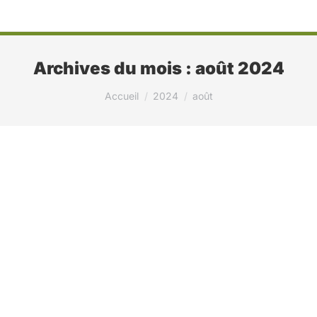
Archives du mois :
août 2024
Vous êtes ici :
Accueil
2024
août