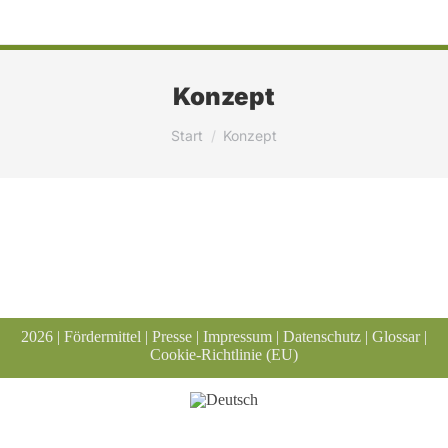
Konzept
Sie befinden sich hier:
Start
Konzept
2026 |
Fördermittel
|
Presse
|
Impressum
|
Datenschutz
|
Glossar
|
Cookie-Richtlinie (EU)