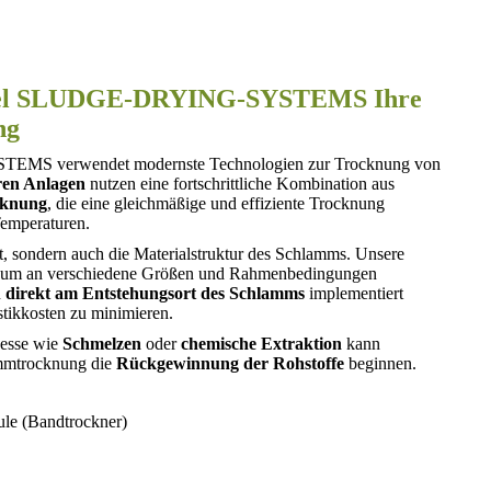
chel SLUDGE-DRYING-SYSTEMS Ihre
ng
S verwendet modernste Technologien zur Trocknung von
en Anlagen
nutzen eine fortschrittliche Kombination aus
cknung
, die eine gleichmäßige und effiziente Trocknung
 Temperaturen.
t, sondern auch die Materialstruktur des Schlamms. Unsere
rt, um an verschiedene Größen und Rahmenbedingungen
n
direkt am Entstehungsort des Schlamms
implementiert
tikkosten zu minimieren.
zesse wie
Schmelzen
oder
chemische Extraktion
kann
ammtrocknung die
Rückgewinnung der Rohstoffe
beginnen.