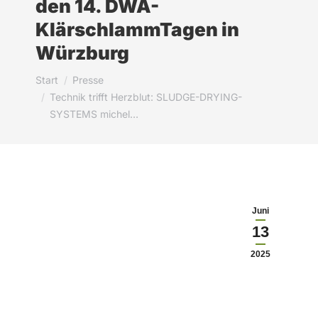
den 14. DWA-
KlärschlammTagen in
Würzburg
Sie befinden sich hier:
Start
Presse
Technik trifft Herzblut: SLUDGE-DRYING-
SYSTEMS michel…
Juni
13
2025