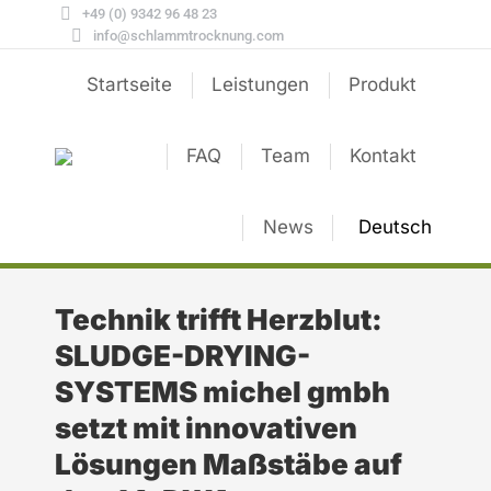
+49 (0) 9342 96 48 23
info@schlammtrocknung.com
Startseite
Leistungen
Produkt
FAQ
Team
Kontakt
News
Deutsch
Technik trifft Herzblut:
SLUDGE-DRYING-
SYSTEMS michel gmbh
setzt mit innovativen
Lösungen Maßstäbe auf